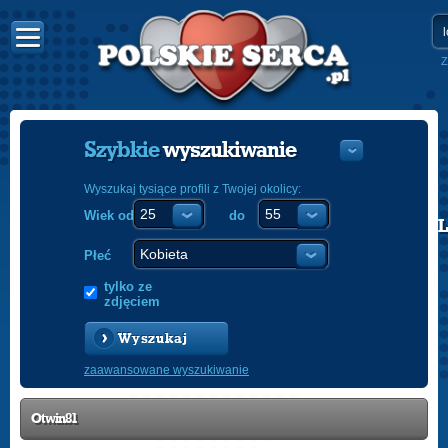
Z
Szybkie
wyszukiwanie
Wyszukaj tysiące profili z Twojej okolicy:
Wiek od
do
POLISH
ENGLISH
Płeć
tylko ze
zdjęciem
Wyszukaj
zaawansowane wyszukiwanie
Otwin81