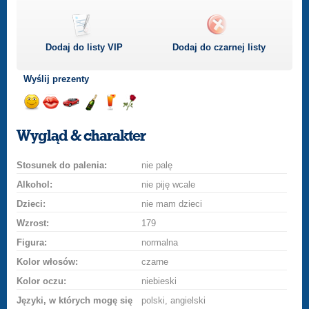
Dodaj do listy
VIP
Dodaj do czarnej listy
Wyślij prezenty
Wyślij
Wyślij
Przejażdżka
Wyślij
Wyślij
Wyślij
uśmiech
buziaka
samochodem
szampana
drinka
różę
Wygląd & charakter
Stosunek do palenia:
nie palę
Alkohol:
nie piję wcale
Dzieci:
nie mam dzieci
Wzrost:
179
Figura:
normalna
Kolor włosów:
czarne
Kolor oczu:
niebieski
Języki, w których mogę się
polski, angielski